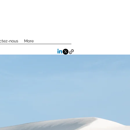
ctez-nous
More