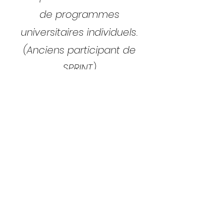
de programmes
universitaires individuels.
(Anciens participant de
SPRINT)
"Je pense que notre projet a
le potentiel d'aider
réellement les personnes
atteintes de SP dans leur vie
quotidienne... J'ai non
seulement gagné en